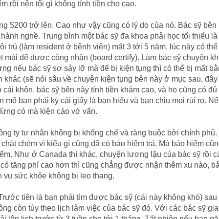
ểm rồi nên tội gì không tính tiền cho cao.
g $200 trở lên. Cao như vậy cũng có lý do của nó. Bác sỹ bên n
 hành nghề. Trung bình một bác sỹ đa khoa phải học tối thiểu l
ội trú (làm resident ở bệnh viên) mất 3 tới 5 năm, lúc này có 
iệt mài để được công nhận (board certify). Làm bác sỹ chuyện k
g nếu bác sỹ sơ sảy lỡ mà để bị kiện tụng thì có thể bị mất bằ
khác (sẽ nói sâu về chuyện kiện tụng bên này ở mục sau, đây 
ó cái khôn, bác sỹ bên này tính tiền khám cao, và họ cũng có đủ
ạn mổ bạn phải ký cái giấy là bạn hiểu và bạn chịu mọi rủi ro.
 đừng có mà kiện cáo vớ vẩn.
công ty tư nhân không bị khống chế và ràng buộc bởi chính phủ.
à chặt chém vì kiểu gì cũng đã có bảo hiểm trả. Mà bảo hiểm cũn
ểm. Như ở Canada thì khác, chuyện lương lậu của bác sỹ rồi cá
 có tăng phí cao hơn thì cũng chẳng được nhận thêm xu nào, b
h vụ sức khỏe không bị leo thang.
Trước tiên là bạn phải tìm được bác sỹ (cái này không khó) sau 
g còn tùy theo lịch làm việc của bác sỹ đó. Với các bác sỹ gia 
i lên lịch trước từ 3 tuần cho tới 1 tháng. Tất nhiên nếu bạn 