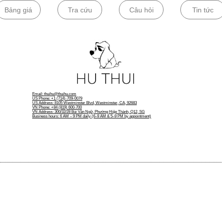
Bảng giá
Tra cứu
Câu hỏi
Tin tức
​Email: thuihu@thuihu.com​
US Phone: +1 (714)-709-0079
US Address: 8105 Westminster Blvd, Westminster, CA, 92683
VN Phone: +84 (819) 600-700
VN Address: 300/32/28 Bùi Văn Ngữ, Phường Hiệp Thành, Q12, SG
Business hours: 6 AM – 9 PM daily (6–9 AM & 5–9 PM by appointment)