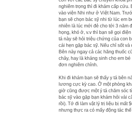
nghiêm trọng thì đi khám cấp cứu. 
vào viện Nhi như ở Việt Nam. Trước 
bạn sẽ chọn bác sỹ nhi từ lúc em bé
nhiên là lúc mới đẻ cho tới 3 năm đ
họng, khó ở, v.v thì bạn sẽ gọi điệ
tá này sẽ hỏi triệu chứng của con b
cái hẹn gặp bác sỹ. Nếu chỉ sốt v
Bên này ngay cả các hãng thuốc cũ
chảy, hay là kháng sinh cho em bé 
đơn nghiêm chỉnh.
Khi đi khám bạn sẽ thấy y tá bên nà
lương cực kỳ cao. Ở một phòng khám
giờ cũng được một ý tá chăm sóc từ 
bác sỹ vào gặp bạn khám hỏi vài câ
rồi). Tớ đi làm vật lý trị liệu bị mất
nhưng thực ra có mấy động tác thể 