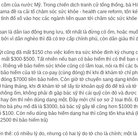
i cộm của nước Mỹ. Trong chiến dịch tranh cử tổng thống, bà Hi
bama đề ra cải tổ chăm sóc sức khỏe - health care reform, tốn k
n tình đổ xô vào học các ngành liên quan tới chăm sóc sức khỏ
bạn là dân lao động trung lưu, tốt nhất là đừng có ốm, hoặc m
u, bởi vì dân nghèo thì đã có trợ cấp chính phú, còn dân giàu thì
t cũng đã mất $150 cho việc kiểm tra sức khỏe định kỳ chung c
 mất $300-$500. Tất nhiên nếu bạn có bảo hiểm thì có thể bạn 
. Riêng về bảo hiểm sức khỏe cũng có lắm loại, nói ra thì các b
 bảo hiểm của tớ là co-pay (cùng đóng) thì khi đi khám tớ chỉ p
i đóng $7000 tiền bảo hiểm. Còn giờ tớ chuyển sang dạng không
hàng tháng, khi đi khám tớ sẽ lấy từ khoản quỹ đó để trả và tớ 
 không ốm, không phải đi gặp bác sỹ thì cái quỹ còn đó và đượ
ay ốm thì nên dùng dạng một. Đây mới chỉ sơ sơ 2 loại thôi. Đ
 cho bà phụ mổ đã là $3000, bà bác sỹ gây tê cũng hơn $1000 t
ó $100. Còn nếu dùng bảo hiểm dạng hai thì cũng tốn kha khá 
2500 thì bảo hiểm trả)
ến thế: có nhiều lý do, nhưng có hai lý do tớ cho là chính; một là