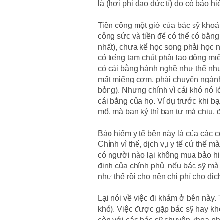
là (hơi phi đạo đức tí) do có bảo hi
Tiền công một giờ của bác sỹ khoản
công sức và tiền để có thể có bằng
nhất), chưa kể học song phải học n
có tiếng tăm chút phải lao động m
có cái bằng hành nghề như thế nhưn
mất miếng cơm, phải chuyển ngành 
bỏng). Nhưng chính vì cái khó nó l
cái bằng của họ. Ví dụ trước khi b
mổ, mà bạn ký thì bạn tự mà chịu,
Bảo hiểm y tế bên này là của các 
Chính vì thế, dịch vụ y tế cứ thế m
có người nào lại không mua bảo hi
định của chính phủ, nếu bác sỹ mà
như thế rồi cho nên chi phí cho dịc
Lại nói về việc đi khám ở bên này. 
khó). Việc được gặp bác sỹ hay khôn
còn với các bác sỹ chuyên khoa phả