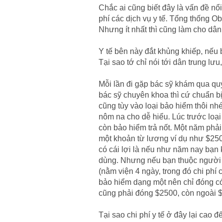
Chắc ai cũng biết đây là vấn đề nổ
phí các dịch vụ y tế. Tổng thống O
Nhưng ít nhất thì cũng làm cho dâ
Y tế bên này đắt khủng khiếp, nếu 
Tại sao tớ chỉ nói tới dân trung lư
Mỗi lần đi gặp bác sỹ khám qua quý
bác sỹ chuyên khoa thì cứ chuẩn bị
cũng tùy vào loại bảo hiểm thôi nhé
nôm na cho dễ hiểu. Lúc trước loại
còn bảo hiểm trả nốt. Một năm phả
một khoản từ lương ví dụ như $250 
có cái lợi là nếu như năm nay bạn
dùng. Nhưng nếu bạn thuộc người h
(nằm viện 4 ngày, trong đó chi phí
bảo hiểm dạng một nên chỉ đóng c
cũng phải đóng $2500, còn ngoài $
Tại sao chi phí y tế ở đây lại cao đ