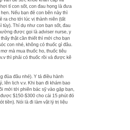
hơi tí con sốt, con đau họng là đưa
ch hẹn. Nếu bạn đẻ con bên này thì
a cho tới lúc vị thành niên (tất
ì tùy). Thí dụ như con bạn sốt, đau
 thường được gọi là adviser nurse, y
thấy thật cần thiết thì mới cho bạn
óc con nhé, không có thuốc gì đâu.
 mơ mà mua thuốc ho, thuốc tiêu
v thì phải có thuốc rồi và được kê
ng đùa đâu nhé). Y tá điều hành
 lên lịch v.v. Khi bạn đi khám bao
uôi mới tới phiên bác sỹ vào gặp bạn,
ận được $150-$300 cho cái 15 phút đó
tiền). Nói là đi làm vật lý trị liệu