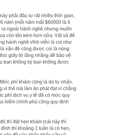
ày phải đầu tư rất nhiều thời gian,
à 6 năm (mỗi năm mất $60000 là ít
thể ra ngoài hành nghề nhưng muốn
hoa còn tốn kém hơn nữa. Vất vả để
ng hành nghề vĩnh viễn là coi như
là vấn đề cũng được coi là nóng
 thứ giấy tờ lằng nhằng để bảo vệ
 Nếu bạn không ký bạn không được
 Mức phí khám cũng là do tư nhân.
g vì thế mà làm ăn phát đạt vì chẳng
c phí dịch vụ y tế đã có mức quy
ảo hiểm chính phủ cũng quy định
đó thì đặt hẹn khám (cái này thì
đình thì khoảng 1 tuần là có hẹn,
gặp vấn đề sức khỏe khẩn cấp và