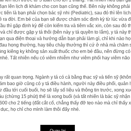
Bạn lên lịch đi khám cho con bạn cũng thế. Bên này không phải 
tiên là bạn phải chọn bác sỹ nhi (Pediatric), sau đó thì lên lị
 ra đời. Em bé của bạn sẽ được chăm sóc định kỳ từ lúc vừa đẻ r
ầu thì gặp định kỳ để còn kiểm tra và tiêm vắc xin, còn sau đó th
n và chỉ được gặp y tá thôi (bên này y tá quyền to lắm), y tá này
ạn qua điện thoại và hướng dẫn bạn phải làm gì, chỉ khi nào họ 
à đau họng thường, hay tiêu chảy thường thì cứ ở nhà mà chăm s
ng kiêng kỵ không sản xuất thuốc cho em bé đâu, nên đừng có
nhé. Tất nhiên nếu có viêm nhiễm như viêm phổi hay viêm não v.
y rất quan trọng. Ngành y tá có cả bằng thạc sỹ và tiến sỹ (khô
 bao giờ cũng có y tá điều hành, người này điều phổi, quản lý,
đầu tới cuối buổi, họ sẽ lấy số liệu và thông tin trước, xong x
u (chừng 15 phút) thế là xong buổi (và tất nhiên là bác sỹ nh
 $600 cho 2 tiếng (đắt cắt cổ, chẳng thấy đỡ tẹo nào mà chỉ thấy xót 
dục, họ chỉ cho mình làm thôi đấy nhé.
Quay lại