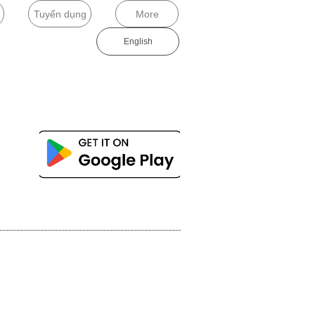
Tuyển dụng
More
English​