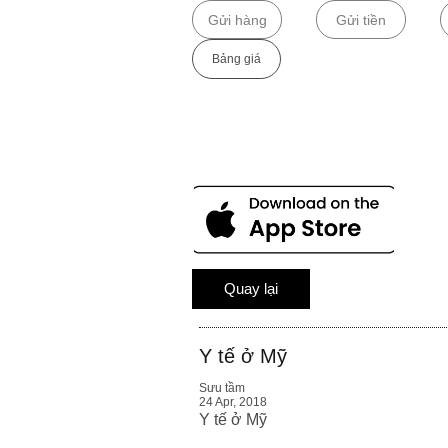
Gửi hàng
Gửi tiền
Bảng giá​
Quay lại
Y tế ở Mỹ
Sưu tầm
24 Apr, 2018
Y tế ở Mỹ