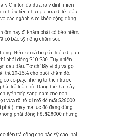
lary Clinton đã đưa ra ý định miễn
ém nhiều tiền nhưng chưa đi tới đâu.
e và các ngành sức khỏe cộng đồng.
uốn ốm hay đi khám phải cỏ bảo hiểm.
 đã có bác sỹ riêng chăm sóc.
hung. Nếu lỡ mà bị giới thiệu đi gặp
chỉ phải đóng $10-$30. Tuy nhiên
ạn đau đầu. Tớ chỉ lấy ví dụ và gọi
hải trả 10-15% cho buổi khám đó,
 có co-pay, nhưng tớ trích trước
phải trả toàn bộ. Dạng thứ hai này
c chuyển tiếp sang năm cho bạn
ợt vừa rồi tớ đi mổ đẻ mất $28000
hì phải), may mà lúc đó đang dùng
(không phải đóng hết $28000 nhưng
 do tiền trả công cho bác sỹ cao, hai