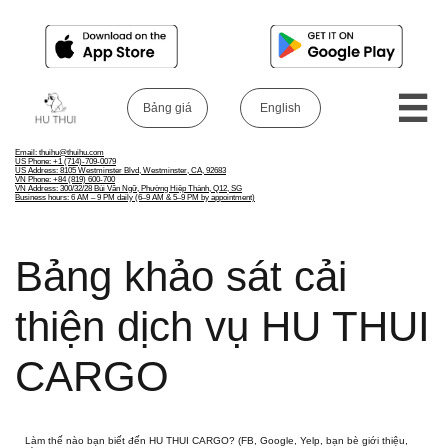

Bảng giá​
English​
​Email: thuihu@thuihu.com​
US Phone: +1 (714)-709-0079
US Address: 8105 Westminster Blvd, Westminster, CA, 92683
VN Phone: +84 (819) 600-700
VN Address: 300/32/28 Bùi Văn Ngữ, Phường Hiệp Thành, Q12, SG
Business hours: 6 AM – 9 PM daily (6–9 AM & 5–9 PM by appointment)
Bảng khảo sát cải
thiện dịch vụ HU THUI
CARGO
Làm thế nào bạn biết đến HU THUI CARGO? (FB, Google, Yelp, bạn bè giới thiệu, 