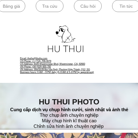
Bảng giá
Tra cứu
Câu hỏi
Tin tức
​Email: thuihu@thuihu.com​
US Phone: +1 (714)-709-0079
US Address: 8105 Westminster Blvd, Westminster, CA, 92683
VN Phone: +84 (819) 600-700
VN Address: 300/32/28 Bùi Văn Ngữ, Phường Hiệp Thành, Q12, SG
Business hours: 6 AM – 9 PM daily (6–9 AM & 5–9 PM by appointment)
HU THUI PHOTO​​
Cung cấp dịch vụ chụp hình cưới, sinh nhật và ảnh thẻ
Thợ chụp ảnh chuyên nghiệp
Máy chụp hình kĩ thuật cao
Chỉnh sửa hình ảnh chuyên nghiệp