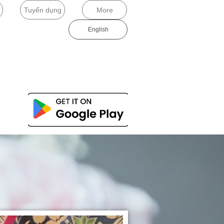
Tuyển dụng
More
English​