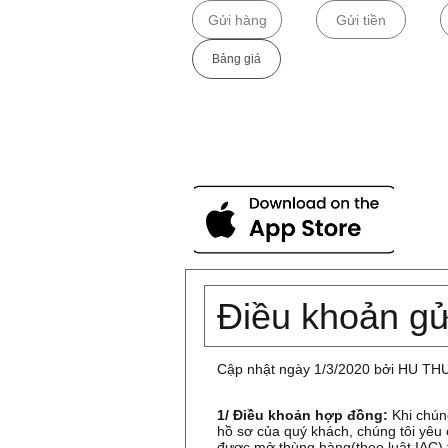
Gửi hàng
Gửi tiền
Bảng giá​
Điều khoản g
Cập nhật ngày 1/3/2020 bởi HU THU
1/ Điều khoản hợp đồng:
Khi chún
hồ sơ của quý khách, chúng tôi yêu
được mở thùng hàng(theo luật IAC) t