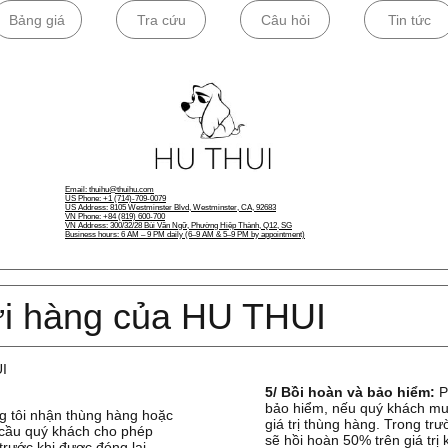
Bảng giá
Tra cứu
Câu hỏi
Tin tức
​Email: thuihu@thuihu.com​
US Phone: +1 (714)-709-0079
US Address: 8105 Westminster Blvd, Westminster, CA, 92683
VN Phone: +84 (819) 600-700
VN Address: 300/32/28 Bùi Văn Ngữ, Phường Hiệp Thành, Q12, SG
Business hours: 6 AM – 9 PM daily (6–9 AM & 5–9 PM by appointment)
ửi hàng của HU THUI
I
5/ Bồi hoàn và bảo hiểm:
P
bảo hiểm, nếu quý khách mu
g tôi nhận thùng hàng hoặc
giá trị thùng hàng. Trong tr
 cầu quý khách cho phép
sẽ hồi hoàn 50% trên giá trị
rước khi được đóng lại,