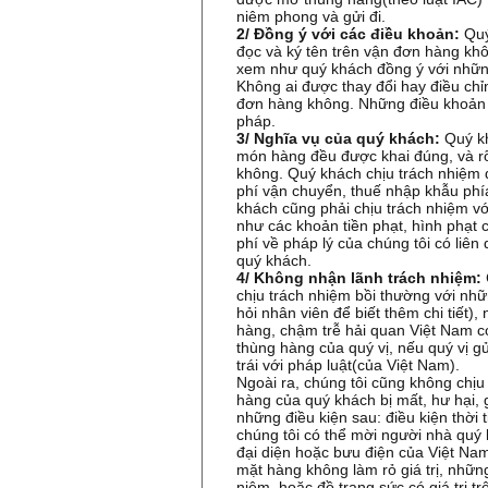
niêm phong và gửi đi.
2/ Đồng ý với các điều khoản:
Quý
đọc và ký tên trên vận đơn hàng khô
xem như quý khách đồng ý với những
Không ai được thay đổi hay điều chỉ
đơn hàng không. Những điều khoản sa
pháp.
3/ Nghĩa vụ của quý khách:
Quý k
món hàng đều được khai đúng, và r
không. Quý khách chịu trách nhiệm đ
phí vận chuyển, thuế nhập khẫu phí
khách cũng phải chịu trách nhiệm vớ
như các khoản tiền phạt, hình phạt 
phí về pháp lý của chúng tôi có liê
quý khách.
4/ Không nhận lãnh trách nhiệm:
chịu trách nhiệm bồi thường với nh
hỏi nhân viên để biết thêm chi tiết),
hàng, chậm trễ hải quan Việt Nam có
thùng hàng của quý vị, nếu quý vị 
trái với pháp luật(của Việt Nam).
Ngoài ra, chúng tôi cũng không chịu
hàng của quý khách bị mất, hư hại, 
những điều kiện sau: điều kiện thời 
chúng tôi có thể mời người nhà quý 
đại diện hoặc bưu điện của Việt Na
mặt hàng không làm rỏ giá trị, những
niệm, hoặc đồ trang sức có giá trị t