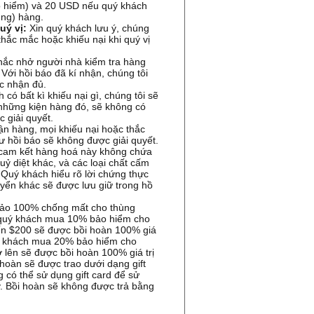
ảo hiểm) và 20 USD nếu quý khách
ùng) hàng.
uý vị:
Xin quý khách lưu ý, chúng
 thắc mắc hoặc khiếu nại khi quý vị
hắc nhở người nhà kiểm tra hàng
 Với hồi báo đã kí nhận, chúng tôi
c nhận đủ.
có bất kì khiếu nại gì, chúng tôi sẽ
những kiện hàng đó, sẽ không có
 giải quyết.
ận hàng, mọi khiếu nại hoặc thắc
 hồi báo sẽ không được giải quyết.
cam kết hàng hoá này không chứa
huỷ diệt khác, và các loại chất cấm
 Quý khách hiểu rõ lời chứng thực
uyển khác sẽ được lưu giữ trong hồ
ảo 100% chống mất cho thùng
u quý khách mua 10% bảo hiểm cho
đến $200 sẽ được bồi hoàn 100% giá
uý khách mua 20% bảo hiểm cho
ở lên sẽ được bồi hoàn 100% giá trị
hoàn sẽ được trao dưới dạng gift
 có thể sử dụng gift card để sử
y. Bồi hoàn sẽ không được trả bằng