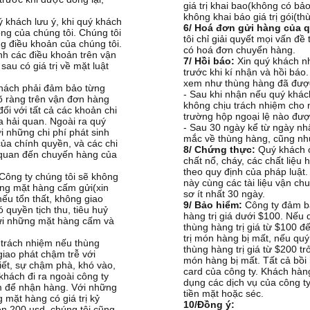
giá trị khai bao(không có b
không khai báo giá trị gói(th
 khách lưu ý, khi quý khách
6/ Hoá đơn gửi hàng của q
ng của chúng tôi. Chúng tôi
tôi chỉ giải quyết mọi vấn đề
 điều khoản của chúng tôi.
có hoá đơn chuyển hàng.
nh các điều khoản trên vận
7/ Hồi báo:
Xin quý khách n
u có giá trị về mặt luật
trước khi kí nhận và hồi báo.
xem như thùng hàng đã đượ
hách phải đảm bảo từng
- Sau khi nhận nếu quý khách 
õ ràng trên vận đơn hàng
không chịu trách nhiệm cho 
ối với tất cả các khoản chi
trường hộp ngoại lệ nào được
a hải quan. Ngoài ra quý
- Sau 30 ngày kể từ ngày nh
i những chi phí phát sinh
mắc về thùng hàng, cũng như
của chính quyền, và các chi
8/ Chứng thực:
Quý khách 
n quan đến chuyến hàng của
chất nổ, cháy, các chất liệu 
theo quy định của pháp luật.
Công ty chúng tôi sẽ không
này cùng các tài liệu vận ch
ững mặt hàng cấm gửi(xin
sơ ít nhất 30 ngày.​
 nếu tổn thất, không giao
9/ Bảo hiểm:
Công ty đảm b
 quyền tịch thu, tiêu huỷ
hàng trị giá dưới $100. Nế
gửi những mặt hàng cấm và
thùng hàng trị giá từ $100 
trị món hàng bị mất, nếu q
 trách nhiệm nếu thùng
thùng hàng trị giá từ $200 tr
giao phát chậm trễ với
món hàng bị mất. Tất cả bồi 
tiết, sự chậm phà, khó vào,
card của công ty. Khách hàng
khách đi ra ngoài công ty
dụng các dịch vụ của công t
m để nhận hàng. Với những
tiền mặt hoặc séc.
 mặt hàng có giá trị kỷ
10/Đồng ý:
rên 200 usd, chúng tôi cũng