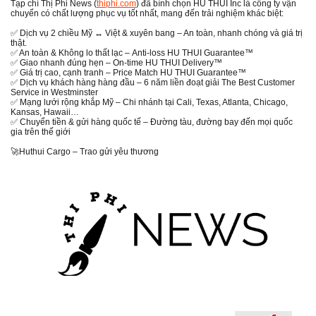
Tạp chí Thị Phi News (​​​​
thiphi.com
) đã bình chọn HU THUI Inc là công ty vận
chuyển có chất lượng phục vụ tốt nhất, mang đến trải nghiệm khác biệt:
✅ Dịch vụ 2 chiều Mỹ ↔ Việt & xuyên bang – An toàn, nhanh chóng và giá trị
thật.
✅ An toàn & Không lo thất lạc – Anti-loss HU THUI Guarantee™
✅ Giao nhanh đúng hẹn – On-time HU THUI Delivery™
✅ Giá trị cao, cạnh tranh – Price Match HU THUI Guarantee™
✅ Dịch vụ khách hàng hàng đầu – 6 năm liền đoạt giải The Best Customer
Service in Westminster
✅ Mạng lưới rộng khắp Mỹ – Chi nhánh tại Cali, Texas, Atlanta, Chicago,
Kansas, Hawaii…
✅ Chuyển tiền & gửi hàng quốc tế – Đường tàu, đường bay đến mọi quốc
gia trên thế giới
🚀Huthui Cargo – Trao gửi yêu thương