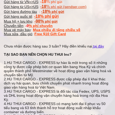
-18
%
Gửi hàng từ VN=>
US
:
phí gửi
-18
%
Gửi hàng từ US=>US
:
phí gửi
(sendser.com)
-18%
Gửi hàng đường tàu
:
phí gửi
-18% phí gửi
Gửi hàng quốc tế
:
-98%
Mua hộ + lưu kho
:
phí gửi
Chuyển tiền
:
-0
% phí chuyển
Mua vé máy bay
:
Mua chiều đi tặng chiều
về
Mua sữa, dầu gió
:
Free $10 Gift Card
Chưa nhận được hàng sau 3 tuần? Hãy điền khiếu nại
tại đây
TẠI SAO BẠN NÊN CHỌN HU THUI Inc?
1.HU THUI CARGO - EXPRESS tự hào là một trong số ít những
công ty được cấp phép bởi cơ quan liên bang Hoa Kỳ và chính
quyền thành phố Westminster về hoạt động giao vận hàng hoá và
chuyển tiền từ Mỹ.
2.HU THUI CARGO - EXPRESS được cấp phép đại lí khai thác
dịch vụ hải quan, bưu chính chuyển phát nhanh trong hoạt động
giao vận hàng hoá từ Việt Nam.
3.HU THUI CARGO - EXPRESS là đối tác của Fedex, UPS, USPS
và DHL trong hoạt động vận chuyển hàng hoá trong nội địa Hoa
Kỳ.
4.HU THUI CARGO - EXPRESS có mạng lưới đại lí phục vụ 50
tiểu bang và 63 tỉnh thành hỗ trợ hoạt động xuất nhập khẩu
container và đường biển.