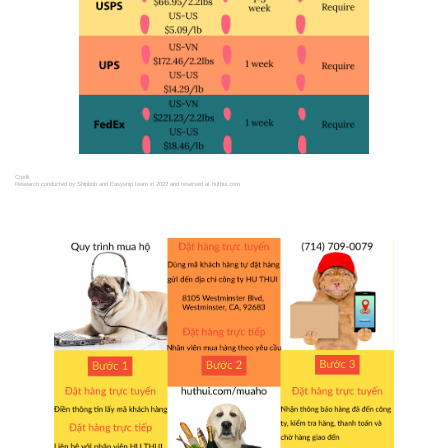
Credit
Research conducted by Shipbob and Easyship team in 2022 and reserved at huthui.com