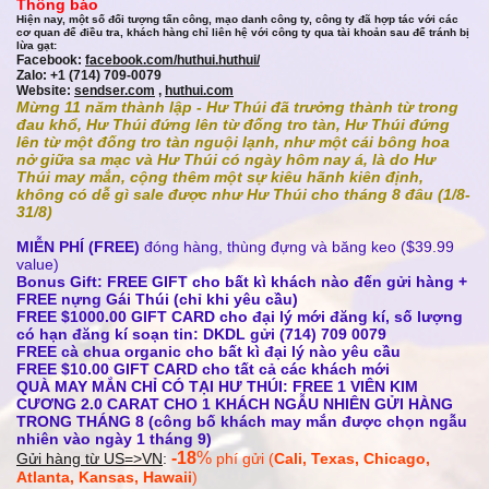
Thông báo
Hiện nay, một số đối tượng tấn công, mạo danh công ty, công ty đã hợp tác với các
cơ quan để điều tra, khách hàng chỉ liên hệ với công ty qua tài khoản sau để tránh bị
lừa gạt:
Facebook:
facebook.com/huthui.huthui/
Zalo: +1 (714) 709-0079
Website:
sendser.com
,
huthui.com
Mừng 11 năm thành lập - Hư Thúi đã trưởng thành từ trong
đau khổ, Hư Thúi đứng lên từ đống tro tàn, Hư Thúi đứng
lên từ một đống tro tàn nguội lạnh, như một cái bông hoa
nở giữa sa mạc và Hư Thúi có ngày hôm nay á, là do Hư
Thúi may mắn, cộng thêm một sự kiêu hãnh kiên định,
không có dễ gì sale được như Hư Thúi cho tháng 8 đâu (1/8-
31/8)
MIỄN PHÍ (FREE)
đóng hàng, thùng đựng và băng keo ($39.99
value)
Bonus Gift: FREE GIFT cho bất kì khách nào đến gửi hàng +
FREE nựng Gái Thúi (chỉ khi yêu cầu)
FREE $1000.00 GIFT CARD cho đại lý mới đăng kí, số lượng
có hạn đăng kí soạn tin: DKDL gửi (714) 709 0079
FREE cà chua organic cho bất kì đại lý nào yêu cầu
FREE $10.00 GIFT CARD cho tất cả các khách mới
QUÀ MAY MẮN CHỈ CÓ TẠI HƯ THÚI: FREE 1 VIÊN KIM
CƯƠNG 2.0 CARAT CHO 1 KHÁCH NGẪU NHIÊN GỬI HÀNG
TRONG THÁNG 8 (công bố khách may mắn được chọn ngẫu
nhiên vào ngày 1 tháng 9)
-18
%
Gửi hàng từ US=>
VN
:
phí gửi
(
Cali, Texas, Chicago,
Atlanta, Kansas, Hawaii
)