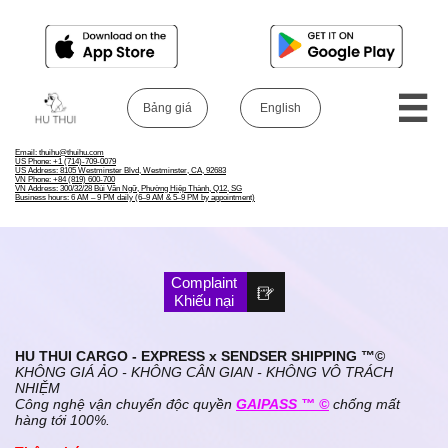

Bảng giá​
English​
​Email: thuihu@thuihu.com​
US Phone: +1 (714)-709-0079
US Address: 8105 Westminster Blvd, Westminster, CA, 92683
VN Phone: +84 (819) 600-700
VN Address: 300/32/28 Bùi Văn Ngữ, Phường Hiệp Thành, Q12, SG
Business hours: 6 AM – 9 PM daily (6–9 AM & 5–9 PM by appointment)
Complaint

Khiếu nại
HU THUI CARGO - EXPRESS x SENDSER SHIPPING ™©
KHÔNG GIÁ ẢO - KHÔNG CÂN GIAN - KHÔNG VÔ TRÁCH
NHIỆM
Công nghệ vận chuyển độc quyền
GAIPASS ™ ​©
chống mất
hàng tới 100%.