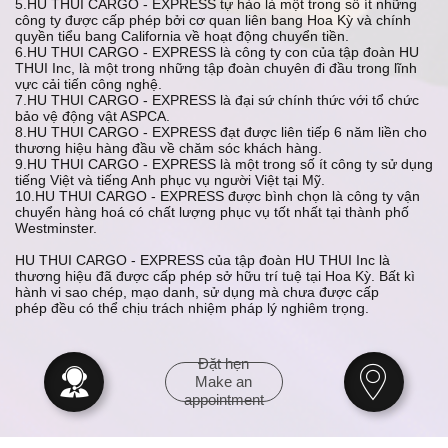
5.HU THUI CARGO - EXPRESS tự hào là một trong số ít những
công ty được cấp phép bởi cơ quan liên bang Hoa Kỳ và chính
quyền tiểu bang California về hoạt động chuyển tiền.
6.HU THUI CARGO - EXPRESS là công ty con của tập đoàn HU
THUI Inc, là một trong những tập đoàn chuyên đi đầu trong lĩnh
vực cải tiến công nghệ.
7.HU THUI CARGO - EXPRESS là đại sứ chính thức với tổ chức
bảo vệ động vật ASPCA.
8.HU THUI CARGO - EXPRESS đạt được liên tiếp 6 năm liền cho
thương hiệu hàng đầu về chăm sóc khách hàng.
9.HU THUI CARGO - EXPRESS là một trong số ít công ty sử dụng
tiếng Việt và tiếng Anh phục vụ người Việt tại Mỹ.
10.HU THUI CARGO - EXPRESS được bình chọn là công ty vận
chuyển hàng hoá có chất lượng phục vụ tốt nhất tại thành phố
Westminster.
HU THUI CARGO - EXPRESS của tập đoàn HU THUI Inc là
thương hiệu đã được cấp phép sở hữu trí tuệ tại Hoa Kỳ. Bất kì
hành vi sao chép, mạo danh, sử dụng mà chưa được cấp
phép đều có thể chịu trách nhiệm pháp lý nghiêm trọng.
Đặt hẹn


Make an
appointment